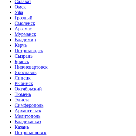
Салават
Омск
Уфа
Грозный
Смоленск
Арзамас
Мурманск
Владимир
Керчь
Петрозаводск
Сызрань
Брянск
Нижневартовск
Ярославль
Липецк
Рыбинск
Октябрьский
Тюмень
Элиста
Симферополь
Архангельск
Мелитополь
Владикавказ
Казань
Петропавловск