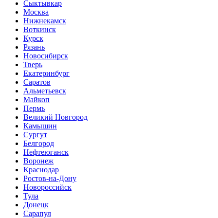
Сыктывкар
Москва
Нижнекамск
Воткинск
Курск
Рязань
Новосибирск
Тверь
Екатеринбург
Саратов
Альметьевск
Майкоп
Пермь
Великий Новгород
Камышин
Сургут
Белгород
Нефтеюганск
Воронеж
Краснодар
Ростов-на-Дону
Новороссийск
Тула
Донецк
Сарапул