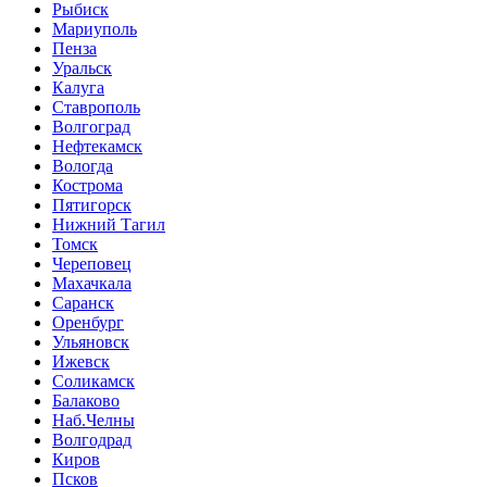
Рыбиск
Мариуполь
Пенза
Уральск
Калуга
Ставрополь
Волгоград
Нефтекамск
Вологда
Кострома
Пятигорск
Нижний Тагил
Томск
Череповец
Махачкала
Саранск
Оренбург
Ульяновск
Ижевск
Соликамск
Балаково
Наб.Челны
Волгодрад
Киров
Псков