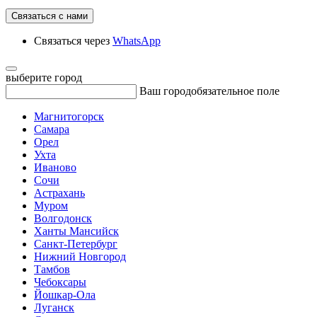
Связаться с нами
Связаться через
WhatsApp
выберите город
Ваш город
обязательное поле
Магнитогорск
Самара
Орел
Ухта
Иваново
Сочи
Астрахань
Муром
Волгодонск
Ханты Мансийск
Санкт-Петербург
Нижний Новгород
Тамбов
Чебоксары
Йошкар-Ола
Луганск