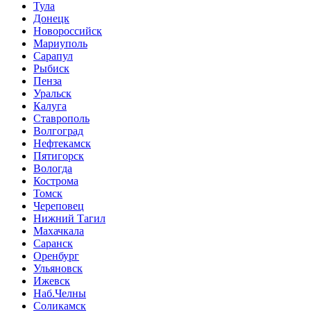
Тула
Донецк
Новороссийск
Мариуполь
Сарапул
Рыбиск
Пенза
Уральск
Калуга
Ставрополь
Волгоград
Нефтекамск
Пятигорск
Вологда
Кострома
Томск
Череповец
Нижний Тагил
Махачкала
Саранск
Оренбург
Ульяновск
Ижевск
Наб.Челны
Соликамск