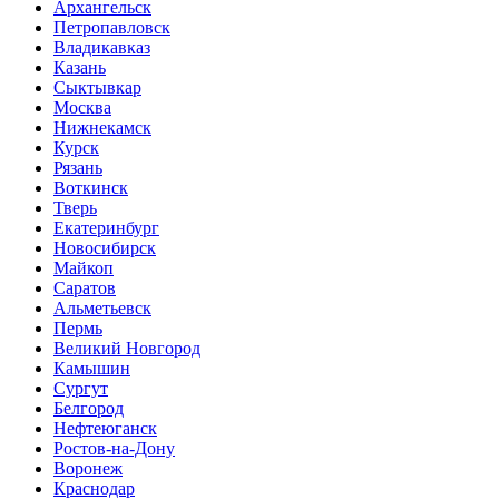
Архангельск
Петропавловск
Владикавказ
Казань
Сыктывкар
Москва
Нижнекамск
Курск
Рязань
Воткинск
Тверь
Екатеринбург
Новосибирск
Майкоп
Саратов
Альметьевск
Пермь
Великий Новгород
Камышин
Сургут
Белгород
Нефтеюганск
Ростов-на-Дону
Воронеж
Краснодар