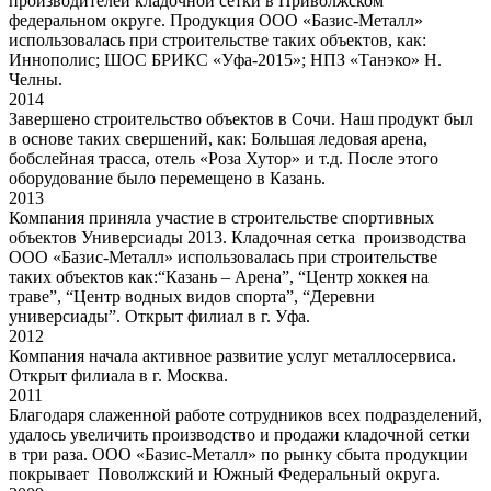
производителей кладочной сетки в Приволжском
федеральном округе. Продукция ООО «Базис-Металл»
использовалась при строительстве таких объектов, как:
Иннополис; ШОС БРИКС «Уфа-2015»; НПЗ «Танэко» Н.
Челны.
2014
Завершено строительство объектов в Сочи. Наш продукт был
в основе таких свершений, как: Большая ледовая арена,
бобслейная трасса, отель «Роза Хутор» и т.д. После этого
оборудование было перемещено в Казань.
2013
Компания приняла участие в строительстве спортивных
объектов Универсиады 2013. Кладочная сетка производства
ООО «Базис-Металл» использовалась при строительстве
таких объектов как:“Казань – Арена”, “Центр хоккея на
траве”, “Центр водных видов спорта”, “Деревни
универсиады”. Открыт филиал в г. Уфа.
2012
Компания начала активное развитие услуг металлосервиса.
Открыт филиала в г. Москва.
2011
Благодаря слаженной работе сотрудников всех подразделений,
удалось увеличить производство и продажи кладочной сетки
в три раза. ООО «Базис-Металл» по рынку сбыта продукции
покрывает Поволжский и Южный Федеральный округа.