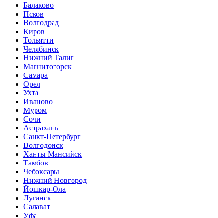
Балаково
Псков
Волгодрад
Киров
Тольятти
Челябинск
Нижний Талиг
Магнитогорск
Самара
Орел
Ухта
Иваново
Муром
Сочи
Астрахань
Санкт-Петербург
Волгодонск
Ханты Мансийск
Тамбов
Чебоксары
Нижний Новгород
Йошкар-Ола
Луганск
Салават
Уфа