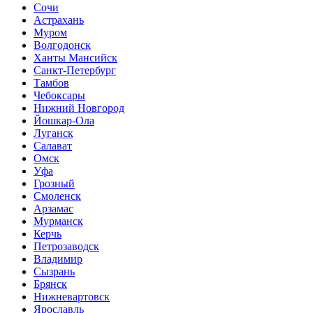
Сочи
Астрахань
Муром
Волгодонск
Ханты Мансийск
Санкт-Петербург
Тамбов
Чебоксары
Нижний Новгород
Йошкар-Ола
Луганск
Салават
Омск
Уфа
Грозный
Смоленск
Арзамас
Мурманск
Керчь
Петрозаводск
Владимир
Сызрань
Брянск
Нижневартовск
Ярославль