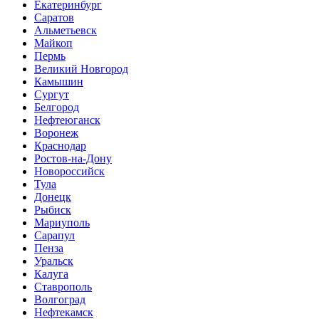
Екатеринбург
Саратов
Альметьевск
Майкоп
Пермь
Великий Новгород
Камышин
Сургут
Белгород
Нефтеюганск
Воронеж
Краснодар
Ростов-на-Дону
Новороссийск
Тула
Донецк
Рыбиск
Мариуполь
Сарапул
Пенза
Уральск
Калуга
Ставрополь
Волгоград
Нефтекамск