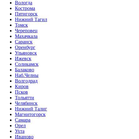
Вологда
Кострома
Пятигорск
Нижний Тагил
Томск
Череповец
Махачкала
Саранск
Оренбург
Ульяновск
Ижевск
Соликамск
Балаково
Наб.Челны
Волгодрад
Киров
Псков
Тольятти
Челябинск
Нижний Талиг
Магнитогорск
Самара
Орел
Ухта
Иваново